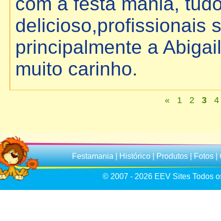
com a festa mania, tudo
delicioso,profissionais
principalmente a Abigai
muito carinho.
«
1
2
3
Festamania
|
Histórico
|
Produtos
|
Fotos
|
© 2007 - 2026
EEV Sites
Todos os