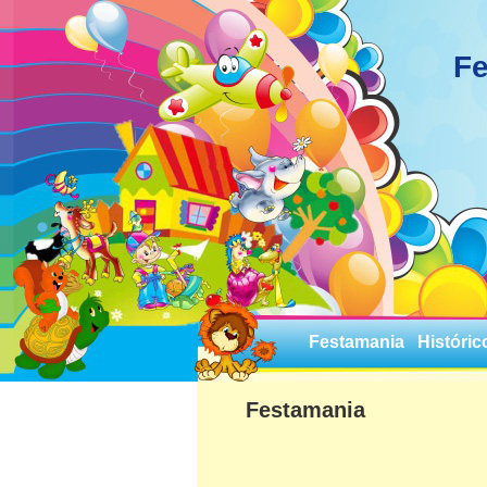
Fe
Festamania
Históric
Festamania