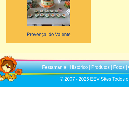
Provençal do Valente
Festamania
|
Histórico
|
Produtos
|
Fotos
|
© 2007 - 2026
EEV Sites
Todos os