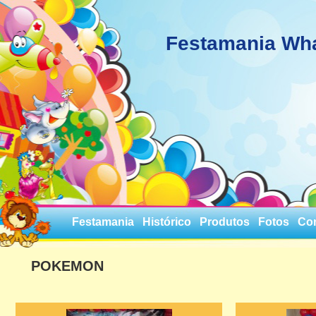
Festamania Wh
Festamania
Histórico
Produtos
Fotos
Co
POKEMON