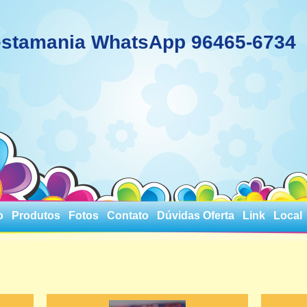
stamania WhatsApp 96465-6734
o
Produtos
Fotos
Contato
Dúvidas Oferta
Link
Local