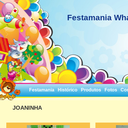
Festamania Wh
Festamania
Histórico
Produtos
Fotos
Co
JOANINHA