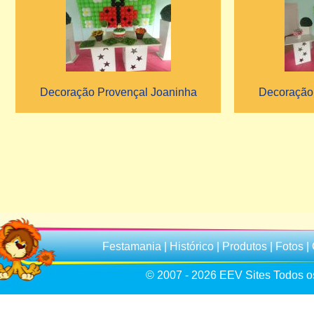
Decoração Provençal Joaninha
Decoração
Festamania
|
Histórico
|
Produtos
|
Fotos
|
© 2007 - 2026
EEV Sites
Todos os