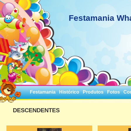
Festamania Wh
Festamania
Histórico
Produtos
Fotos
Co
DESCENDENTES