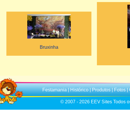
Bruxinha
Festamania
|
Histórico
|
Produtos
|
Fotos
|
© 2007 - 2026
EEV Sites
Todos os