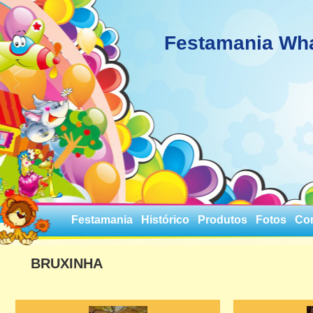
Festamania Wh
Festamania
Histórico
Produtos
Fotos
Co
BRUXINHA