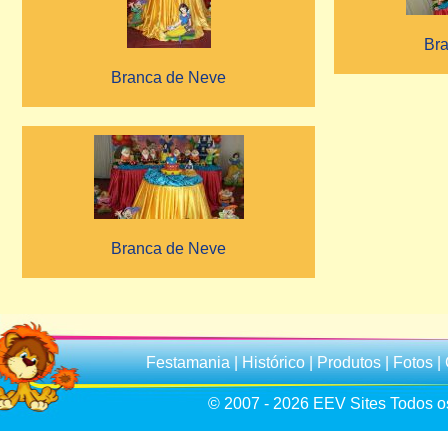
Br
Branca de Neve
Branca de Neve
Festamania
|
Histórico
|
Produtos
|
Fotos
|
© 2007 - 2026
EEV Sites
Todos os